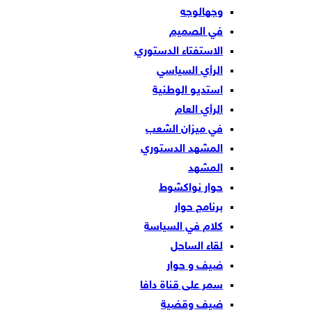
وجهالوجه
في الصميم
الاستفتاء الدستوري
الرأي السياسي
استديو الوطنية
الرأي العام
في ميزان الشعب
المشهد الدستوري
المشهد
حوار نواكشوط
برنامج حوار
كلام في السياسة
لقاء الساحل
ضيف و حوار
سمر على قناة دافا
ضيف وقضية