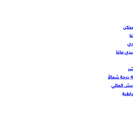
محكن
ا
ري
دي ماغا
شر
راطية