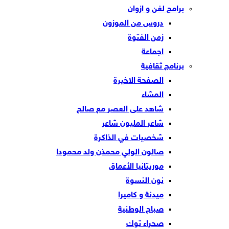
برامج لغن و ازوان
دروس من الموزون
زمن الفتوة
اجماعة
برنامج ثقافية
الصفحة الاخيرة
المشاء
شاهد على العصر مع صالح
شاعر المليون شاعر
شخصيات في الذاكرة
صالون الولي محمذن ولد محمودا
موريتانيا الأعماق
نون النسوة
ميدنة و كاميرا
صباح الوطنية
صحراء توك