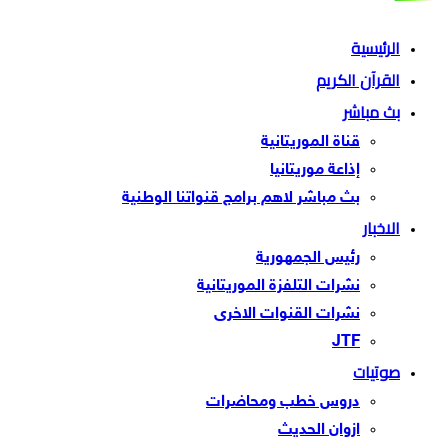
الرئيسية
القرآن الكريم
بث مباشر
قناة الموريتانية
إذاعة موريتانيا
بث مباشر لاهم برامج قنواتنا الوطنية
الاخبار
رئيس الجمهورية
نشرات التلفزة الموريتانية
نشرات القنوات الاخرى
JTF
صوتيات
دروس خطب ومحاضرات
ازوان الحديث