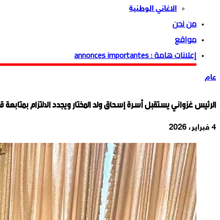
الاغاني الوطنية
من نحن
مواقع
إعلانات هامة : annonces importantes
عام
الرئيس غزواني يستقبل أسرة إسحاق ولد المختار ويجدد الالتزام بمتابعة ق
4 فبراير، 2026