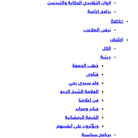
ازوان التقليدي الحكاية والتيدنيت
برامج اذاعية
رياضية
نبض الملاعب
ارشيف
الكل
دينية
خطب الجمعة
فتاوى
ولد سيدي يحي
العلامة الشيخ الددو
من اعلامنا
منابر ومحابر
الخيمة الرمضانية
ويؤثرون على أنفسهم
بربامح سياسية