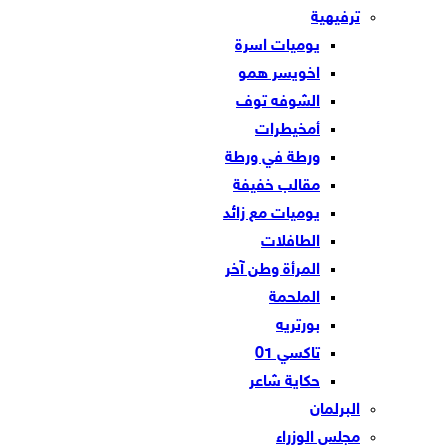
ترفيهية
يوميات اسرة
اخويسر همو
الشوفه توف
أمخيطرات
ورطة في ورطة
مقالب خفيفة
يوميات مع زائد
الطافلات
المرأة وطن آخر
الملحمة
بورتريه
تاكسي 01
حكاية شاعر
البرلمان
مجلس الوزراء