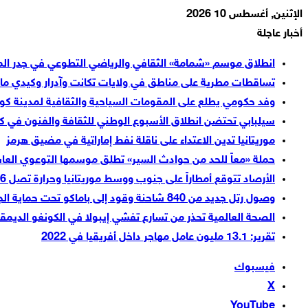
الإثنين, أغسطس 10 2026
أخبار عاجلة
انطلاق موسم «شمامة» الثقافي والرياضي التطوعي في جدر ال
تساقطات مطرية على مناطق في ولايات تكانت وآدرار وكيدي ماغ
وفد حكومي يطلع على المقومات السياحية والثقافية لمدينة كو
سيلبابي تحتضن انطلاق الأسبوع الوطني للثقافة والفنون في كي
موريتانيا تدين الاعتداء على ناقلة نفط إماراتية في مضيق هرمز
حملة «معاً للحد من حوادث السير» تطلق موسمها التوعوي العا
الأرصاد تتوقع أمطاراً على جنوب ووسط موريتانيا وحرارة تصل 46 درجة شمالاً
وصول رتل جديد من 840 شاحنة وقود إلى باماكو تحت حماية الجيش المالي
الصحة العالمية تحذر من تسارع تفشي إيبولا في الكونغو الديمق
تقرير: 13.1 مليون عامل مهاجر داخل أفريقيا في 2022
فيسبوك
‫X
‫YouTube