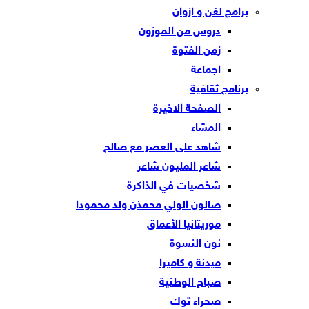
برامج لغن و ازوان
دروس من الموزون
زمن الفتوة
اجماعة
برنامج ثقافية
الصفحة الاخيرة
المشاء
شاهد على العصر مع صالح
شاعر المليون شاعر
شخصيات في الذاكرة
صالون الولي محمذن ولد محمودا
موريتانيا الأعماق
نون النسوة
ميدنة و كاميرا
صباح الوطنية
صحراء توك