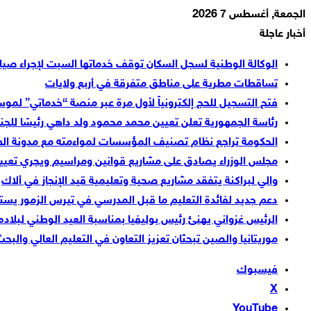
الجمعة, أغسطس 7 2026
أخبار عاجلة
الوكالة الوطنية لسجل السكان توقف خدماتها السبت لإجراء صيان
تساقطات مطرية على مناطق متفرقة في أربع ولايات
فتح التسجيل للحج إلكترونياً لأول مرة عبر منصة “خدماتي” لموسم 448
رئاسة الجمهورية تعلن تعيين محمد محمود ولد داهي رئيسًا للجن
الحكومة تراجع نظام تصنيف المؤسسات لمواءمته مع مدونة الطل
مجلس الوزراء يصادق على مشاريع قوانين ومراسيم ويجري تعيي
والي لبراكنة يتفقد مشاريع صحية وتعليمية قيد الإنجاز في ألاك
دعم جديد لفائدة التعليم ما قبل المدرسي في تيرس الزمور يستفيد منه 31 مرفقً
الرئيس غزواني يهنئ رئيس بوليفيا بمناسبة العيد الوطني لبلاده
موريتانيا والصين تبحثان تعزيز التعاون في التعليم العالي والبح
فيسبوك
‫X
‫YouTube