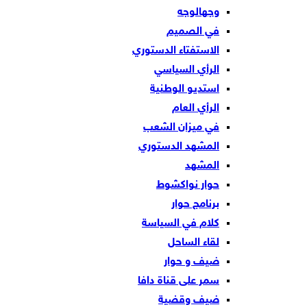
وجهالوجه
في الصميم
الاستفتاء الدستوري
الرأي السياسي
استديو الوطنية
الرأي العام
في ميزان الشعب
المشهد الدستوري
المشهد
حوار نواكشوط
برنامج حوار
كلام في السياسة
لقاء الساحل
ضيف و حوار
سمر على قناة دافا
ضيف وقضية