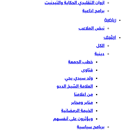
ازوان التقليدي الحكاية والتيدنيت
برامج اذاعية
رياضية
نبض الملاعب
ارشيف
الكل
دينية
خطب الجمعة
فتاوى
ولد سيدي يحي
العلامة الشيخ الددو
من اعلامنا
منابر ومحابر
الخيمة الرمضانية
ويؤثرون على أنفسهم
بربامح سياسية