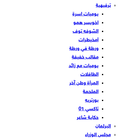
ترفيهية
يوميات اسرة
اخويسر همو
الشوفه توف
أمخيطرات
ورطة في ورطة
مقالب خفيفة
يوميات مع زائد
الطافلات
المرأة وطن آخر
الملحمة
بورتريه
تاكسي 01
حكاية شاعر
البرلمان
مجلس الوزراء