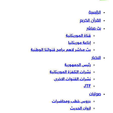
الرئيسية
القرآن الكريم
بث مباشر
قناة الموريتانية
إذاعة موريتانيا
بث مباشر لاهم برامج قنواتنا الوطنية
الاخبار
رئيس الجمهورية
نشرات التلفزة الموريتانية
نشرات القنوات الاخرى
JTF
صوتيات
دروس خطب ومحاضرات
ازوان الحديث