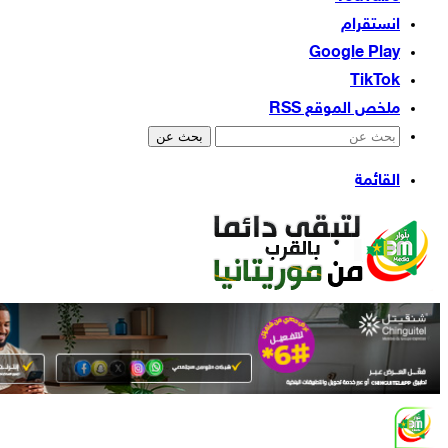
انستقرام
‫TikTok
ملخص الموقع RSS
بحث عن
القائمة