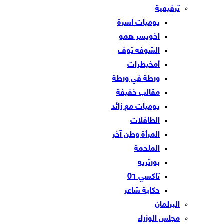
ترفيهية
يوميات اسرة
اخويسر همو
الشوفه توف
أمخيطرات
ورطة في ورطة
مقالب خفيفة
يوميات مع زائد
الطافلات
المرأة وطن آخر
الملحمة
بورتريه
تاكسي 01
حكاية شاعر
البرلمان
مجلس الوزراء