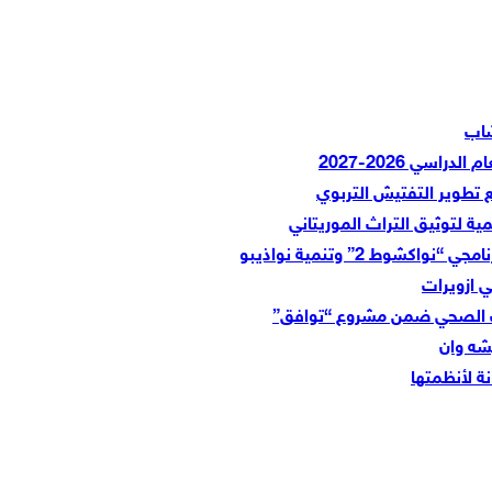
شاب
اسي 2026-2027
ع تطوير التفتيش التربوي
 لتوثيق التراث الموريتاني
وط 2” وتنمية نواذيبو
ي ازويرات
ف الصحي ضمن مشروع “توافق”
شه وان
ة لأنظمتها