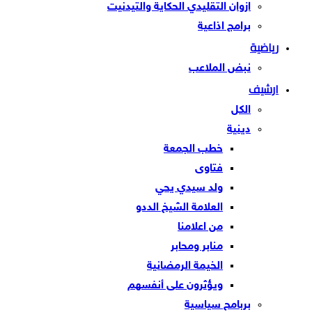
ازوان التقليدي الحكاية والتيدنيت
برامج اذاعية
رياضية
نبض الملاعب
ارشيف
الكل
دينية
خطب الجمعة
فتاوى
ولد سيدي يحي
العلامة الشيخ الددو
من اعلامنا
منابر ومحابر
الخيمة الرمضانية
ويؤثرون على أنفسهم
بربامح سياسية