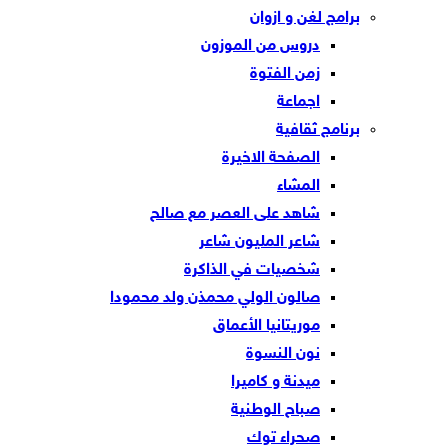
برامج لغن و ازوان
دروس من الموزون
زمن الفتوة
اجماعة
برنامج ثقافية
الصفحة الاخيرة
المشاء
شاهد على العصر مع صالح
شاعر المليون شاعر
شخصيات في الذاكرة
صالون الولي محمذن ولد محمودا
موريتانيا الأعماق
نون النسوة
ميدنة و كاميرا
صباح الوطنية
صحراء توك