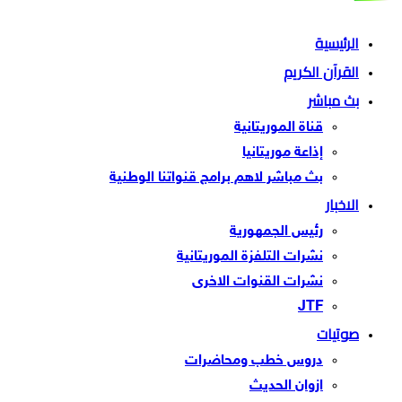
الرئيسية
القرآن الكريم
بث مباشر
قناة الموريتانية
إذاعة موريتانيا
بث مباشر لاهم برامج قنواتنا الوطنية
الاخبار
رئيس الجمهورية
نشرات التلفزة الموريتانية
نشرات القنوات الاخرى
JTF
صوتيات
دروس خطب ومحاضرات
ازوان الحديث