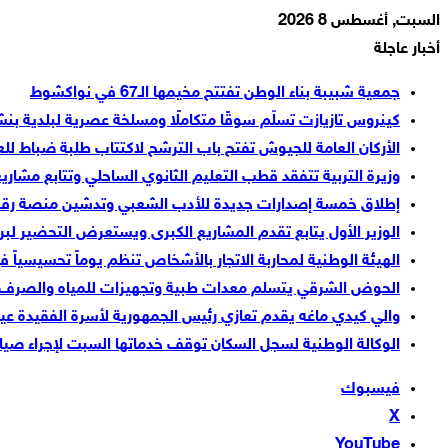
السبت, أغسطس 8 2026
أخبار عاجلة
جمعية شبيبة بناء الوطن تفتتح مخيمها الـ67 في نواكشوط
كينروس تازيازت تسلّم سوقًا متكاملًا ومسلخة عصرية لبلدية بن
الأركان العامة للجيوش تفتح باب الترشح لاكتتاب طلبة ضباط للعام الدر
وزيرة التربية تتفقد قطب التعليم الثانوي الساحلي وتتابع مشاري
إطلاق خمسة إصدارات جديدة للأدب الشعبي وتدشين منصة رقمية
الوزير الأول يتابع تقدم المشاريع الكبرى ويستعرض التحضير لبرنامجي “نواكش
الهيئة الوطنية لمحاربة الاتجار بالأشخاص تنظم يوماً تحسيسياً ف
الحوض الشرقي يتسلم معدات طبية وتجهيزات للمياه والصر
والي كيدي ماغه يقدم تعازي رئيس الجمهورية لأسرة الفقيدة عي
الوكالة الوطنية لسجل السكان توقف خدماتها السبت لإجراء صيان
فيسبوك
‫X
‫YouTube