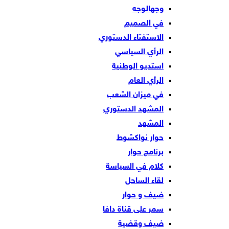
وجهالوجه
في الصميم
الاستفتاء الدستوري
الرأي السياسي
استديو الوطنية
الرأي العام
في ميزان الشعب
المشهد الدستوري
المشهد
حوار نواكشوط
برنامج حوار
كلام في السياسة
لقاء الساحل
ضيف و حوار
سمر على قناة دافا
ضيف وقضية